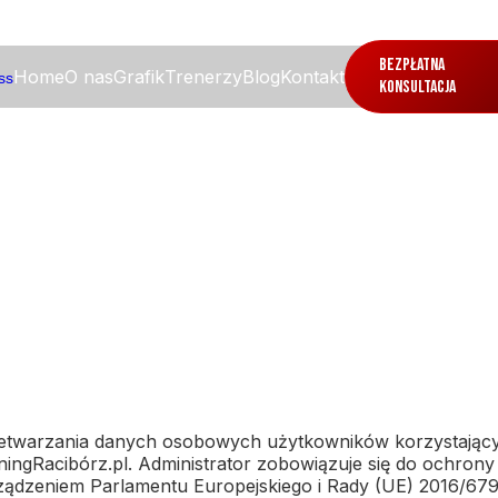
Bezpłatna
Home
O nas
Grafik
Trenerzy
Blog
Kontakt
konsultacja
rzetwarzania danych osobowych użytkowników korzystający
ingRacibórz.pl. Administrator zobowiązuje się do ochron
ądzeniem Parlamentu Europejskiego i Rady (UE) 2016/67